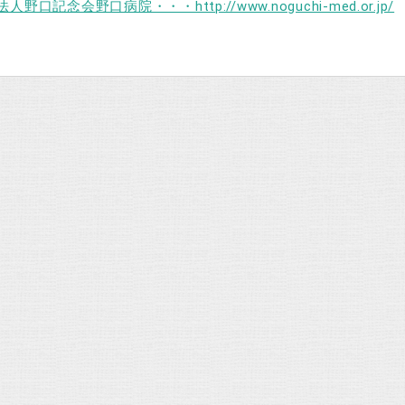
人野口記念会野口病院・・・http://www.noguchi-med.or.jp/