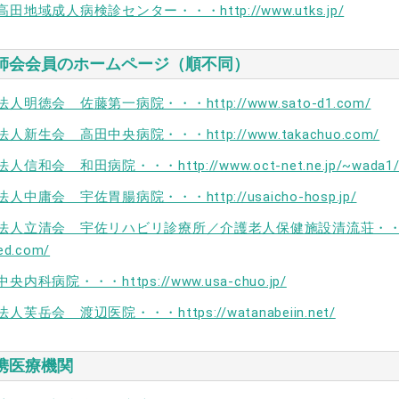
田地域成人病検診センター・・・http://www.utks.jp/
師会会員のホームページ（順不同）
人明徳会 佐藤第一病院・・・http://www.sato-d1.com/
人新生会 高田中央病院・・・http://www.takachuo.com/
人信和会 和田病院・・・http://www.oct-net.ne.jp/~wada1
人中庸会 宇佐胃腸病院・・・http://usaicho-hosp.jp/
法人立清会 宇佐リハビリ診療所／介護老人保健施設清流荘・・・http://
ed.com/
央内科病院・・・https://www.usa-chuo.jp/
人芙岳会 渡辺医院・・・https://watanabeiin.net/
携医療機関