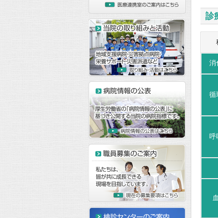
診
消
循
呼