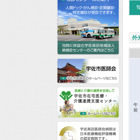
外
午
前