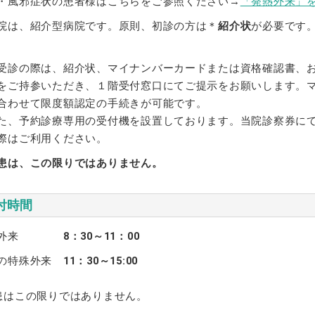
・風邪症状の患者様はこちらをご参照ください→
「発熱外来」
院は、紹介型病院です。原則、初診の方は＊
紹介状
が必要です
受診の際は、紹介状、マイナンバーカードまたは資格確認書、
をご持参いただき、１階受付窓口にてご提示をお願いします。
合わせて限度額認定の手続きが可能です。
、予約診療専用の受付機を設置しております。当院診察券にて
際はご利用ください。
患は、この限りではありません。
付時間
前外来
8：30～11：00
の特殊外来
11：30～15:00
患はこの限りではありません。