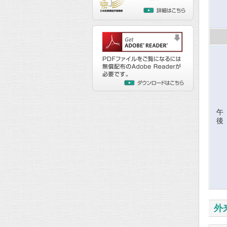
午
後
外