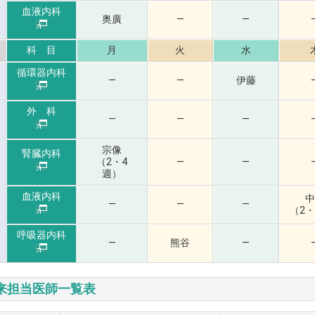
血液内科
奥廣
—
—
科 目
月
火
水
循環器内科
—
—
伊藤
外 科
—
—
—
宗像
腎臓内科
（2・4
—
—
週）
血液内科
中
—
—
—
（2・
呼吸器内科
—
熊谷
—
来担当医師一覧表