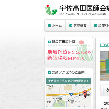
HOM
（2