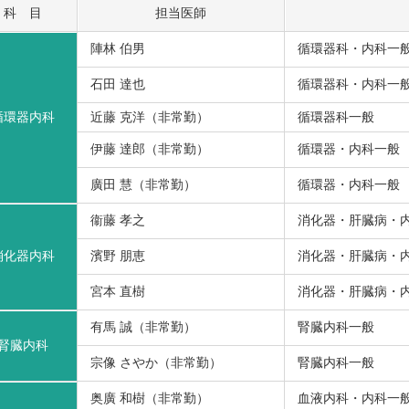
科 目
担当医師
陣林 伯男
循環器科・内科一
石田 達也
循環器科・内科一
循環器内科
近藤 克洋（非常勤）
循環器科一般
伊藤 達郎（非常勤）
循環器・内科一般
廣田 慧（非常勤）
循環器・内科一般
衞藤 孝之
消化器・肝臓病・
消化器内科
濱野 朋恵
消化器・肝臓病・
宮本 直樹
消化器・肝臓病・
有馬 誠（非常勤）
腎臓内科一般
腎臓内科
宗像 さやか（非常勤）
腎臓内科一般
奥廣 和樹（非常勤）
血液内科・内科一