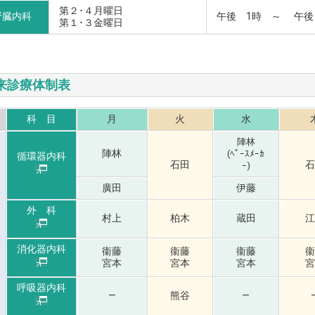
第２･４月曜日
腎臓内科
午後 1時 ～ 午後
第１･３金曜日
来診療体制表
科 目
月
火
水
陣林
陣林
(ﾍﾟｰｽﾒｰｶ
循環器内科
石田
石
ｰ)
廣田
伊藤
外 科
村上
柏木
蔵田
江
消化器内科
衞藤
衞藤
衞藤
衞
宮本
宮本
宮本
宮
呼吸器内科
—
熊谷
—