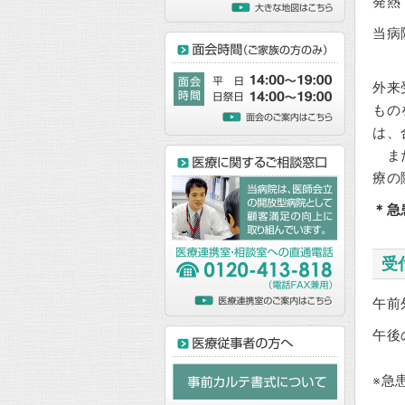
発熱
当病
外来
もの
は、
また
療の
＊急
受
午
午後
※急