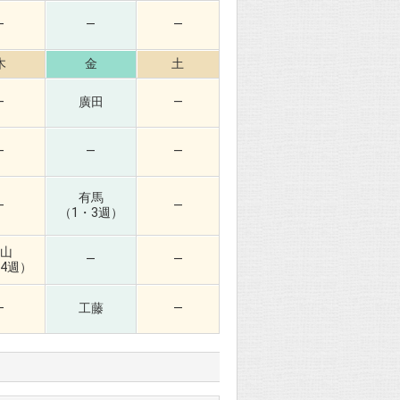
—
—
—
木
金
土
—
廣田
—
—
—
—
有馬
—
—
（1・3週）
山
—
—
4週）
—
工藤
—