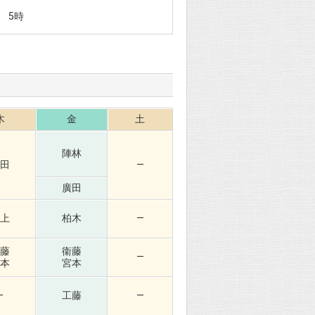
 5時
木
金
土
陣林
田
—
廣田
上
柏木
—
藤
衞藤
—
本
宮本
—
工藤
—