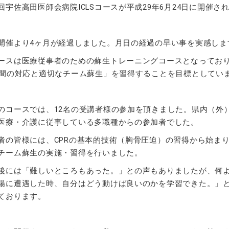
回宇佐高田医師会病院ICLSコースが平成29年6月24日に開催さ
開催より4ヶ月が経過しました。月日の経過の早い事を実感しま
ースは医療従事者のための蘇生トレーニングコースとなってお
分間の対応と適切なチーム蘇生」を習得することを目標としてい
のコースでは、12名の受講者様の参加を頂きました。県内（外
医療・介護に従事している多職種からの参加者でした。
者の皆様には、CPRの基本的技術（胸骨圧迫）の習得から始ま
チーム蘇生の実施・習得を行いました。
後には「難しいところもあった。」との声もありましたが、何
場に遭遇した時、自分はどう動けば良いのかを学習できた。」
ております。